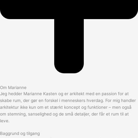
Om Marianne
Jeg hedder Marianne Kasten og er arkitekt med en passion for at
skabe rum, der gør en forskel i menneskers hverdag. For mig handler
arkitektur ikke kun om et stærkt koncept og funktioner – men også
om stemning, sanselighed og de små detaljer, der får et rum til at
leve.
Baggrund og tilgang