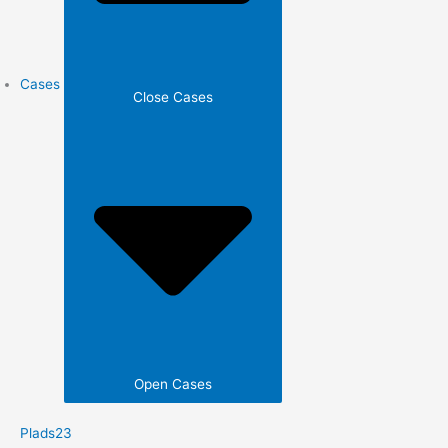
Cases
Close Cases
Open Cases
Plads23