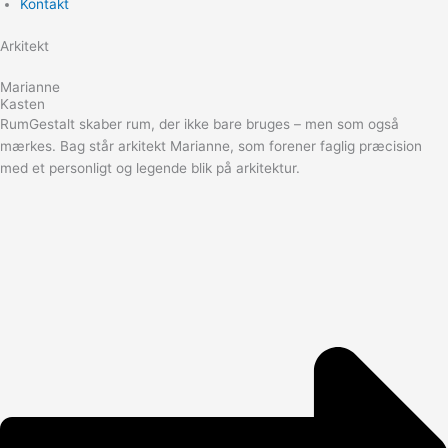
Kontakt
Arkitekt
Marianne
Kasten
RumGestalt skaber rum, der ikke bare bruges – men som også
mærkes. Bag står arkitekt Marianne, som forener faglig præcision
med et personligt og legende blik på arkitektur.