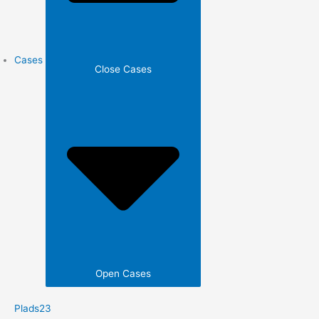
Cases
Close Cases
Open Cases
Plads23