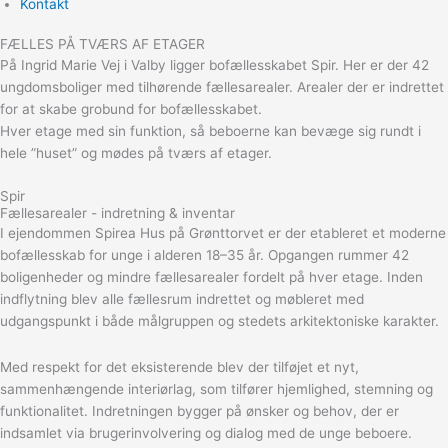
Kontakt
FÆLLES PÅ TVÆRS AF ETAGER
På Ingrid Marie Vej i Valby ligger bofællesskabet Spir. Her er der 42
ungdomsboliger med tilhørende fællesarealer. Arealer der er indrettet
for at skabe grobund for bofællesskabet.
Hver etage med sin funktion, så beboerne kan bevæge sig rundt i
hele ”huset” og mødes på tværs af etager.
Spir
Fællesarealer - indretning & inventar
I ejendommen Spirea Hus på Grønttorvet er der etableret et moderne
bofællesskab for unge i alderen 18–35 år. Opgangen rummer 42
boligenheder og mindre fællesarealer fordelt på hver etage. Inden
indflytning blev alle fællesrum indrettet og møbleret med
udgangspunkt i både målgruppen og stedets arkitektoniske karakter.
Med respekt for det eksisterende blev der tilføjet et nyt,
sammenhængende interiørlag, som tilfører hjemlighed, stemning og
funktionalitet. Indretningen bygger på ønsker og behov, der er
indsamlet via brugerinvolvering og dialog med de unge beboere.